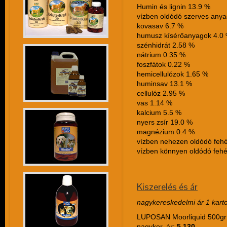
Humin és lignin 13.9 %
vízben oldódó szerves any
kovasav 6.7 %
humusz kísérőanyagok 4.0
szénhidrát 2.58 %
nátrium 0.35 %
foszfátok 0.22 %
hemicellulózok 1.65 %
huminsav 13.1 %
cellulóz 2.95 %
vas 1.14 %
kalcium 5.5 %
nyers zsír 19.0 %
magnézium 0.4 %
vízben nehezen oldódó fehé
vízben könnyen oldódó fehé
Kiszerelés és ár
nagykereskedelmi ár 1 karto
LUPOSAN Moorliquid 500gr
nagyker. ár:
5 130.-