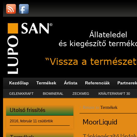
Kezdőlap
Termékek
Árlista
Referenciák
Partnere
GELENKKRAFT
BIOMINERAL
ZECKWEG
KRÄUTERKRAFT 30
↑ Return to
Termékek
Utolsó frissítés
MoorLiquid
2016, február 11 csütörtök
Tápkiegészítő lápfol