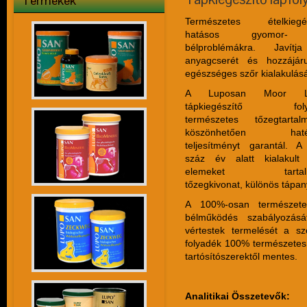
Termékek
Természetes ételkiegés
hatásos gyomor-
bélproblémákra. Javít
anyagcserét és hozzájár
egészséges szőr kialakulás
A Luposan Moor Li
tápkiegészítő foly
természetes tőzegtartal
köszönhetően haté
teljesítményt garantál. A
száz év alatt kialakult 
elemeket tartal
tőzegkivonat, különös tápany
A 100%-osan természete
bélműködés szabályozás
vértestek termelését a s
folyadék 100% természetes 
tartósítószerektől mentes.
Analitikai Összetevők: