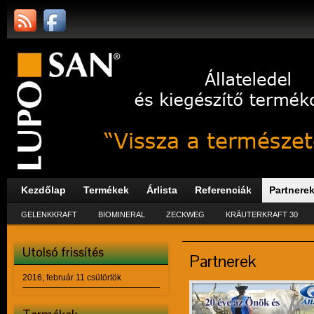
Kezdőlap
Termékek
Árlista
Referenciák
Partnere
GELENKKRAFT
BIOMINERAL
ZECKWEG
KRÄUTERKRAFT 30
Utolsó frissítés
Partnerek
2016, február 11 csütörtök